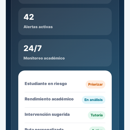
42
Alertas activas
24/7
Monitoreo académico
Estudiante en riesgo
Priorizar
Rendimiento académico
En análisis
Intervención sugerida
Tutoría
Ruta personalizada