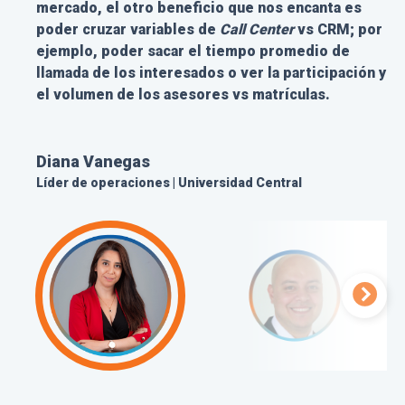
mercado, el otro beneficio que nos encanta es
Center en general, lo recomiendo para las
conversión
, por ejemplo, el flujo de paso de ciclo
poder cruzar variables de
operaciones que quieren mejorar la experiencia
para empresarios aumento de una efectividad
Call Center
vs CRM; por
ejemplo, poder sacar el tiempo promedio de
de sus estudiantes y prospectos; adicionalmente,
de
0,95%
sin los actions de Nua talker a
8,67%
con
llamada de los interesados o ver la participación y
que busquen fidelizar.
los actions de Nua Talker.
el volumen de los asesores vs matrículas.
Carlos Ávila
Sebastián Torres
Diana Vanegas
Director de Mercadeo | Universidad Santo Tomás
Líder de Marketing Directo | Siigo
Líder de operaciones | Universidad Central