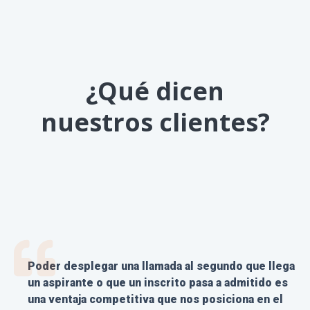
¿Qué dicen
nuestros clientes?
Poder desplegar una llamada al segundo que llega
Las herramientas nos permitieron capturar leads
Hemos diversificado los flujos con nuevas
un aspirante o que un inscrito pasa a admitido es
de mejor calidad y nos ha permitido aumentar la
herramientas de SMS y Call blasting que nos han
una ventaja competitiva que nos posiciona en el
eficienca del área de Mercadeo y el Contact
permitido mejorar los resultados de
avances de